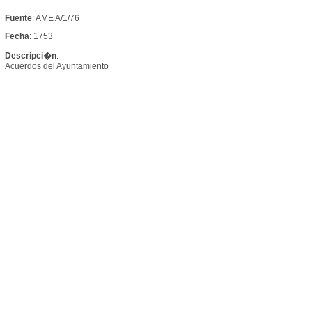
Fuente
: AME A/1/76
Fecha
: 1753
Descripci�n
:
Acuerdos del Ayuntamiento