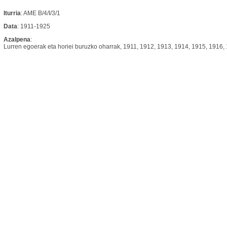
Iturria
: AME B/4/I/3/1
Data
: 1911-1925
Azalpena
:
Lurren egoerak eta horiei buruzko oharrak, 1911, 1912, 1913, 1914, 1915, 1916,