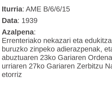
Iturria
: AME B/6/6/15
Data
: 1939
Azalpena
:
Errenteriako nekazari eta edukitza
buruzko zinpeko adierazpenak, et
abuztuaren 23ko Gariaren Ordena
urriaren 27ko Gariaren Zerbitzu N
etorriz