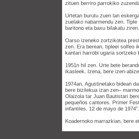
zituen berriro parrokiko zuzend
Urtetan burutu zuen lan eskerga
zuelako nabarmendu zen. Tiple h
baritono eta baxu bilakatu ziren
Oarso izeneko zortzikotea prest
zen. Era berean, tipleei solfeo
kantari harrobi ugaria sortzeko 
1951n hil zen. Urte bete berand
ikasleek. Izena, bere izen-abize
1974an, Agustinetako bidean da
bere bizilekua izan zen– marmole
Olaizola tar Juan Bautistari ber
pequeños cantores. Primer Festi
infantiles. 12 de mayo de 1974”
Koadernoko marrazkian, bere e