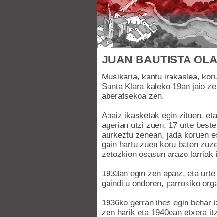
JUAN BAUTISTA OL
Musikaria, kantu irakaslea, kor
Santa Klara kaleko 19an jaio ze
aberatsekoa zen.
Apaiz ikasketak egin zituen, et
agerian utzi zuen. 17 urte beste
aurkeztu zenean, jada koruen es
gain hartu zuen koru baten zuzen
zetozkion osasun arazo larriak 
1933an egin zen apaiz, eta urte
gainditu ondoren, parrokiko orga
1936ko gerran ihes egin behar i
zen harik eta 1940ean etxera itz