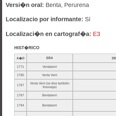
Versi�n oral:
Benta, Perurena
Localizacio por informante:
Sí
Localizaci�n en cartograf�a:
E3
HIST�RICO
ERA
A�O
D
1771
Ventaberri
1780
Venta Verri
Venta Verri (se dice también
1787
Insusaga)
1787
Bentaberri
1794
Bentaberri