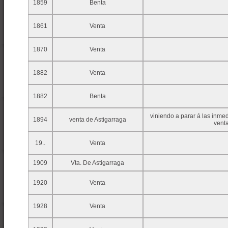
1859
Benta
1861
Venta
1870
Venta
1882
Venta
1882
Benta
viniendo a parar á las inmed
1894
venta de Astigarraga
venta
19..
Venta
1909
Vta. De Astigarraga
1920
Venta
1928
Venta