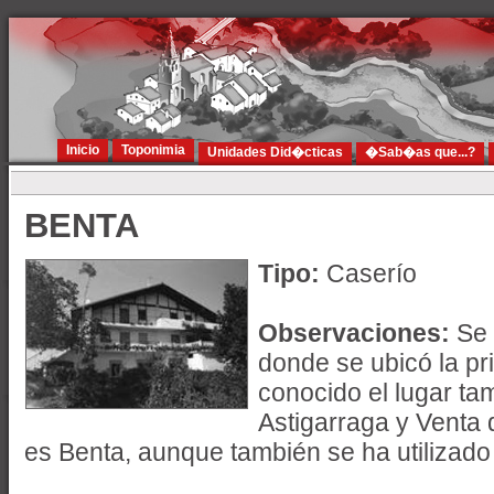
Inicio
Toponimia
Unidades Did�cticas
�Sab�as que...?
BENTA
Tipo:
Caserío
Observaciones:
Se 
donde se ubicó la pr
conocido el lugar t
Astigarraga y Venta 
es Benta, aunque también se ha utilizado