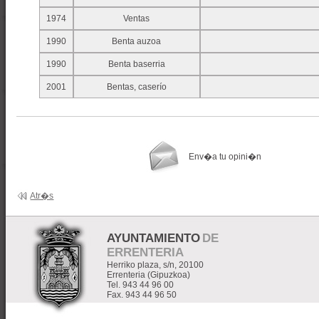
1974
Ventas
1990
Benta auzoa
1990
Benta baserria
2001
Bentas, caserío
Env�a tu opini�n
Atr�s
AYUNTAMIENTO
DE
ERRENTERIA
Herriko plaza, s/n, 20100
Errenteria (Gipuzkoa)
Tel. 943 44 96 00
Fax. 943 44 96 50